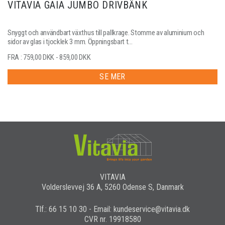
VITAVIA GAIA JUMBO DRIVBÄNK
Snyggt och användbart växthus till pallkrage. Stomme av aluminium och
sidor av glas i tjocklek 3 mm. Öppningsbart t...
FRA : 759,00 DKK - 859,00 DKK
SE MER
VITAVIA
Volderslevvej 36 A, 5260 Odense S, Danmark
Tlf.: 66 15 10 30 - Email: kundeservice@vitavia.dk
CVR nr. 19918580