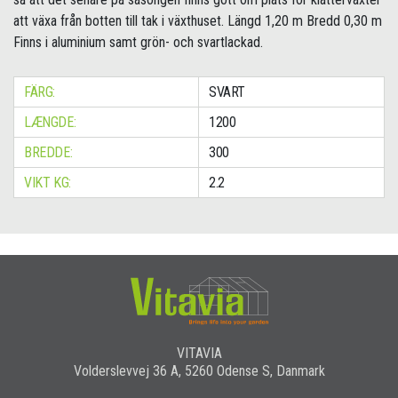
att växa från botten till tak i växthuset. Längd 1,20 m Bredd 0,30 m
Finns i aluminium samt grön- och svartlackad.
FÄRG:
SVART
LÆNGDE:
1200
BREDDE:
300
VIKT KG:
2.2
VITAVIA
Volderslevvej 36 A, 5260 Odense S, Danmark