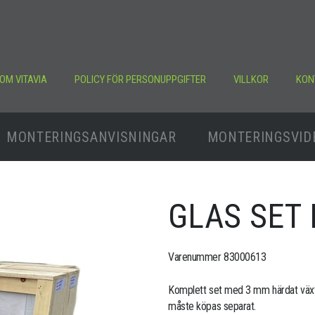
OM VITAVIA
POLICY FÖR PERSONUPPGIFTER
VILLKOR
KON
MONTERINGSANVISNINGAR
MONTERINGSVID
GLAS SET
Varenummer 83000613
Komplett set med 3 mm härdat växth
måste köpas separat.