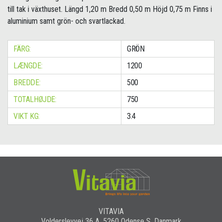
till tak i växthuset. Längd 1,20 m Bredd 0,50 m Höjd 0,75 m Finns i
aluminium samt grön- och svartlackad.
FÄRG:
GRÖN
LÆNGDE:
1200
BREDDE:
500
TOTALHØJDE:
750
VIKT KG:
3.4
VITAVIA
Volderslevvej 36 A, 5260 Odense S, Danmark