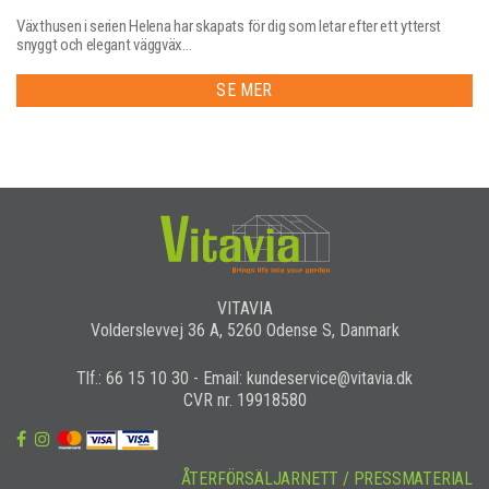
Växthusen i serien Helena har skapats för dig som letar efter ett ytterst
snyggt och elegant väggväx...
SE MER
VITAVIA
Volderslevvej 36 A, 5260 Odense S, Danmark
Tlf.: 66 15 10 30 - Email: kundeservice@vitavia.dk
CVR nr. 19918580
ÅTERFÖRSÄLJARNETT / PRESSMATERIAL