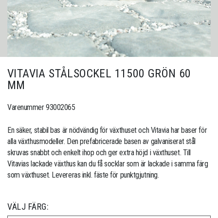
VITAVIA STÅLSOCKEL 11500 GRÖN 60
MM
Varenummer 93002065
En säker, stabil bas är nödvändig för växthuset och Vitavia har baser för
alla växthusmodeller. Den prefabricerade basen av galvaniserat stål
skruvas snabbt och enkelt ihop och ger extra höjd i växthuset. Till
Vitavias lackade växthus kan du få socklar som är lackade i samma färg
som växthuset. Levereras inkl. fäste för punktgjutning.
VÄLJ FÄRG: