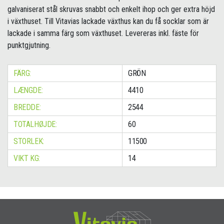
galvaniserat stål skruvas snabbt och enkelt ihop och ger extra höjd
i växthuset. Till Vitavias lackade växthus kan du få socklar som är
lackade i samma färg som växthuset. Levereras inkl. fäste för
punktgjutning.
FÄRG:
GRÖN
LÆNGDE:
4410
BREDDE:
2544
TOTALHØJDE:
60
STORLEK:
11500
VIKT KG:
14